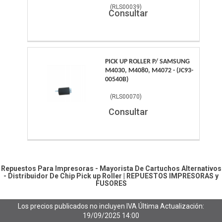
(
RLS00039
)
Consultar
PICK UP ROLLER P/ SAMSUNG
M4030, M4080, M4072 - (JC93-
00540B)
(
RLS00070
)
Consultar
Repuestos Para Impresoras - Mayorista De Cartuchos Alternativos
- Distribuidor De Chip
Pick up Roller
|
REPUESTOS IMPRESORAS y
FUSORES
Los precios publicados no incluyen IVA
Última Actualización:
19/09/2025 14:00