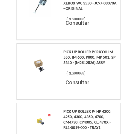
XEROX WC 3550 - JC97-03070A
- ORIGINAL
(
RLS00006
)
Consultar
PICK UP ROLLER P/ RICOH IM
550, IM 600, P800, MP 501, SP
5310 - (M2812826) ASSY
(
RLS00068
)
Consultar
PICK UP ROLLER P/ HP 4200,
4250, 4300, 4350, 4700,
CM4730, CP4005, CLJ47XX -
RL1-0019-000 - TRAY1