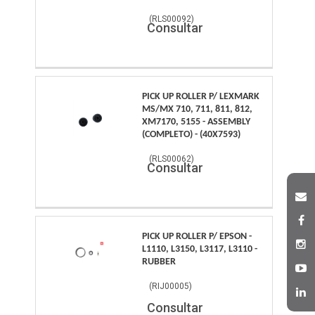
(
RLS00092
)
Consultar
PICK UP ROLLER P/ LEXMARK
MS/MX 710, 711, 811, 812,
XM7170, 5155 - ASSEMBLY
(COMPLETO) - (40X7593)
(
RLS00062
)
Consultar
PICK UP ROLLER P/ EPSON -
L1110, L3150, L3117, L3110 -
RUBBER
(
RIJ00005
)
Consultar