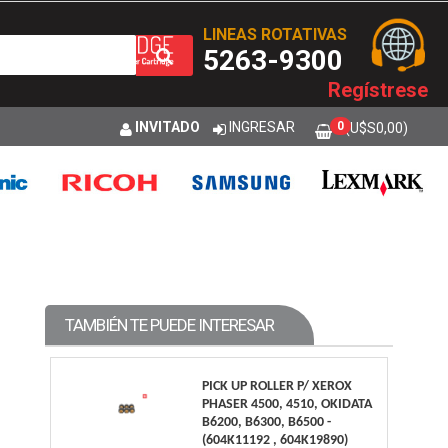
LINEAS ROTATIVAS
5263-9300
Regístrese
INVITADO
INGRESAR
0
(U$S
0,00
)
TAMBIÉN TE PUEDE INTERESAR
PICK UP ROLLER P/ XEROX
PHASER 4500, 4510, OKIDATA
B6200, B6300, B6500 -
(604K11192 , 604K19890)