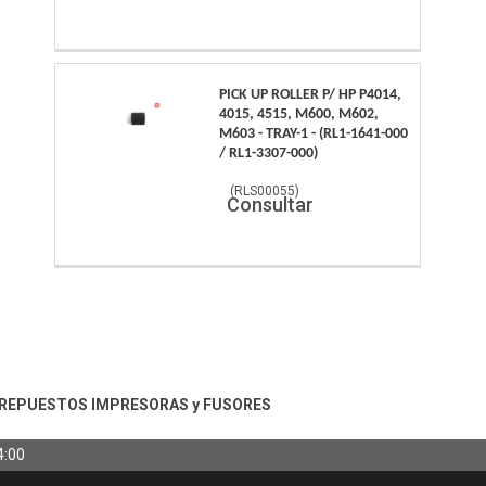
PICK UP ROLLER P/ HP P4014,
4015, 4515, M600, M602,
M603 - TRAY-1 - (RL1-1641-000
/ RL1-3307-000)
(
RLS00055
)
Consultar
REPUESTOS IMPRESORAS y FUSORES
4:00