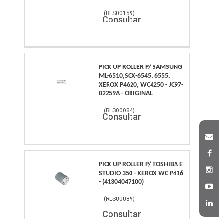
(
RLS00159
)
Consultar
PICK UP ROLLER P/ SAMSUNG
ML-6510,SCX-6545, 6555,
XEROX P4620, WC4250 - JC97-
02259A - ORIGINAL
(
RLS00084
)
Consultar
PICK UP ROLLER P/ TOSHIBA E
STUDIO 350 - XEROX WC P416
- (41304047100)
(
RLS00089
)
Consultar