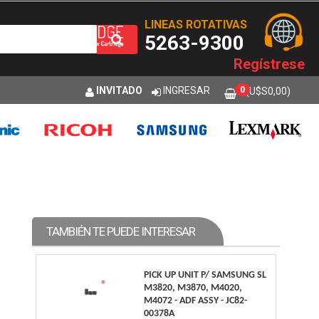
LINEAS ROTATIVAS
5263-9300
Regístrese
INVITADO
INGRESAR
0
(U$S
0,00
)
TAMBIÉN TE PUEDE INTERESAR
PICK UP UNIT P/ SAMSUNG SL
M3820, M3870, M4020,
M4072 - ADF ASSY - JC82-
00378A