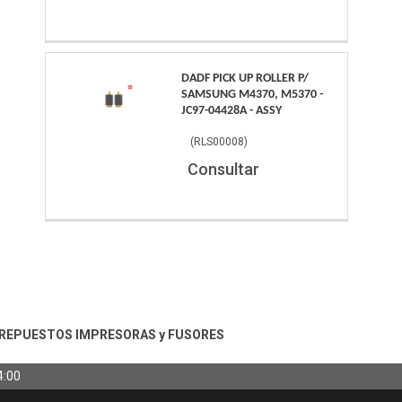
DADF PICK UP ROLLER P/
SAMSUNG M4370, M5370 -
JC97-04428A - ASSY
(
RLS00008
)
Consultar
REPUESTOS IMPRESORAS y FUSORES
4:00