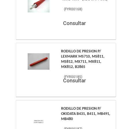
(
FYR00168
)
Consultar
RODILLO DE PRESION P/
LEXMARK MS710, MS811,
MS812, MX711, MX811,
MX812, B2865
(
FYR00185
)
Consultar
RODILLO DE PRESION P/
OKIDATA B431, B411, MB491,
MB480
(
FYR00187
)