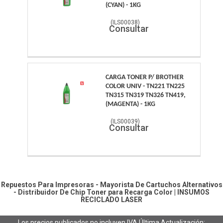
(CYAN) - 1KG
(
ILS00038
)
Consultar
CARGA TONER P/ BROTHER
COLOR UNIV - TN221 TN225
TN315 TN319 TN326 TN419,
(MAGENTA) - 1KG
(
ILS00039
)
Consultar
Repuestos Para Impresoras - Mayorista De Cartuchos Alternativos
- Distribuidor De Chip
Toner para Recarga Color
|
INSUMOS
RECICLADO LASER
Los precios publicados no incluyen IVA
Última Actualización: