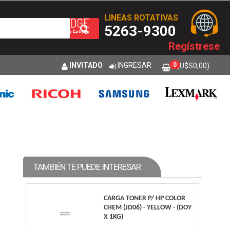
LINEAS ROTATIVAS
5263-9300
Regístrese
INVITADO
INGRESAR
0
(U$S
0,00
)
TAMBIÉN TE PUEDE INTERESAR
CARGA TONER P/ HP COLOR
CHEM (JD06) - YELLOW - (DOY
X 1KG)