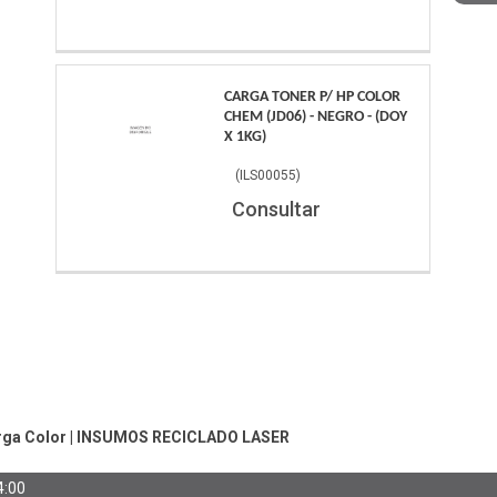
CARGA TONER P/ HP COLOR
CHEM (JD06) - NEGRO - (DOY
X 1KG)
(
ILS00055
)
Consultar
rga Color
|
INSUMOS RECICLADO LASER
4:00