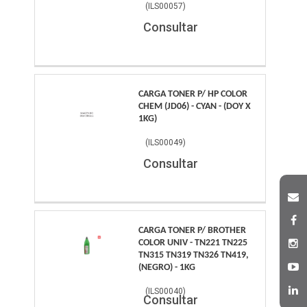
(
ILS00057
)
Consultar
CARGA TONER P/ HP COLOR
CHEM (JD06) - CYAN - (DOY X
1KG)
(
ILS00049
)
Consultar
CARGA TONER P/ BROTHER
COLOR UNIV - TN221 TN225
TN315 TN319 TN326 TN419,
(NEGRO) - 1KG
(
ILS00040
)
Consultar