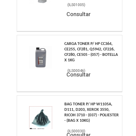
(
ILS01005
)
Consultar
CARGA TONER P/ HP CC364,
CE255, CF281, Q5942, CF226,
CF280, CE505 - (057) - BOTELLA
X 1KG
(
ILS00046
)
Consultar
BAG TONER P/ HP W1105A,
D111, D203, XEROX 3550,
RICOH 3710 - (037) - POLIESTER
- (BAG X 10KG)
(
ILS00030
)
Consultar