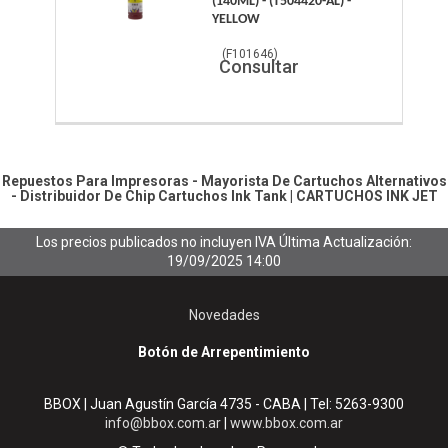
(140ML) - (T504420-AL) -
YELLOW
(
F101646
)
Consultar
Repuestos Para Impresoras - Mayorista De Cartuchos Alternativos
- Distribuidor De Chip
Cartuchos Ink Tank
|
CARTUCHOS INK JET
Los precios publicados no incluyen IVA
Última Actualización:
19/09/2025 14:00
Novedades
Botón de Arrepentimiento
BBOX | Juan Agustín García 4735 - CABA | Tel:
5263-9300
info@bbox.com.ar
|
www.bbox.com.ar