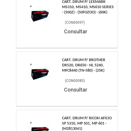
CART. DRUM P/ LEXMARK
MS310, MS410, MS610 SERIES
- (500Z) - (50FOZOO) - (60K)
(
CON00097
)
Consultar
CART. DRUM P/ BROTHER
DR520, DR650 - HL 5240,
MFC8440 (TN-580) - (25K)
(
CON00085
)
Consultar
CART. DRUM P/ RICOH AFICIO
SP 5310, MP 501, MP 601 -
(M2813041)