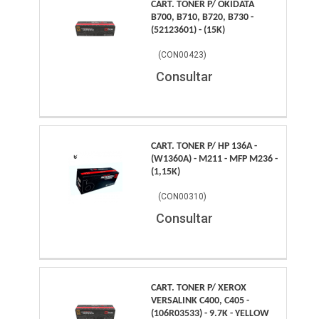
CART. TONER P/ OKIDATA
B700, B710, B720, B730 -
(52123601) - (15K)
(
CON00423
)
Consultar
CART. TONER P/ HP 136A -
(W1360A) - M211 - MFP M236 -
(1,15K)
(
CON00310
)
Consultar
CART. TONER P/ XEROX
VERSALINK C400, C405 -
(106R03533) - 9.7K - YELLOW