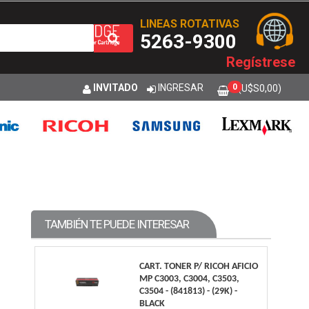
LINEAS ROTATIVAS
5263-9300
Regístrese
INVITADO
INGRESAR
0
(U$S
0,00
)
TAMBIÉN TE PUEDE INTERESAR
CART. TONER P/ RICOH AFICIO
MP C3003, C3004, C3503,
C3504 - (841813) - (29K) -
BLACK