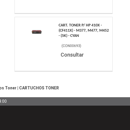
CART. TONER P/ HP 410X -
(CF411X) - M377, M477, M452
- (5K) - CYAN
(
CON00693
)
Consultar
os Toner
|
CARTUCHOS TONER
4:00