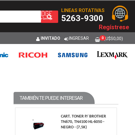
LINEAS ROTATIVAS
5263-9300
Regístrese
INVITADO
INGRESAR
0
(U$S
0,00
)
TAMBIÉN TE PUEDE INTERESAR
CART. TONER P/ BROTHER
TN670, TN4100 HL-6050 -
NEGRO - (7,5K)