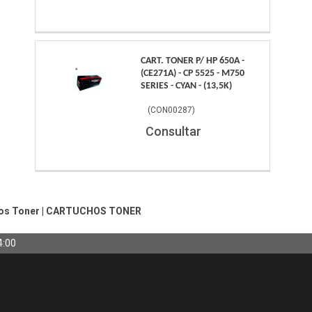
CART. TONER P/ HP 650A -
(CE271A) - CP 5525 - M750
SERIES - CYAN - (13,5K)
(
CON00287
)
Consultar
os Toner
|
CARTUCHOS TONER
4:00