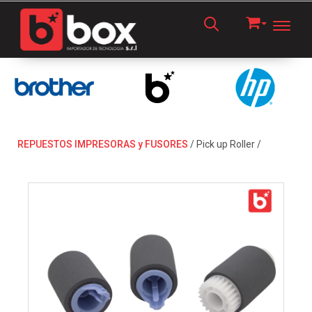
Toggl
REPUESTOS IMPRESORAS y FUSORES
/
Pick up Roller
/