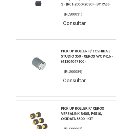
1 - (RC1-2050/2030) - BY PASS
(
RLS00031
)
Consultar
PICK UP ROLLER P/ TOSHIBA E
STUDIO 350 - XEROX WC P416 -
(41304047100)
(
RLS00089
)
Consultar
PICK UP ROLLER P/ XEROX
VERSALINK B405, P4510,
OKIDATA 6500 - KIT
(
RLS00093
)