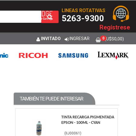
LINEAS ROTATIVAS
5263-9300
Regístrese
INVITADO
INGRESAR
0
(U$S
0,00
)
TAMBIÉN TE PUEDE INTERESAR
TINTA RECARGA PIGMENTADA
EPSON - 100ML - CYAN
(
IIJ00061
)