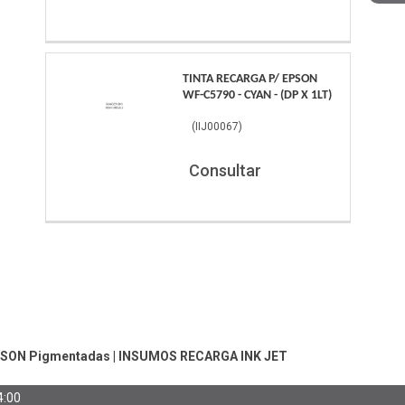
TINTA RECARGA P/ EPSON
WF-C5790 - CYAN - (DP X 1LT)
(
IIJ00067
)
Consultar
EPSON Pigmentadas
|
INSUMOS RECARGA INK JET
4:00